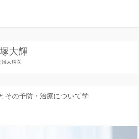
ナル」は、妊娠中の不安や疑問、出産について、産後の豆知識など、全
ンラインジャーナル
塚大輝
産婦人科医
とその予防・治療について学