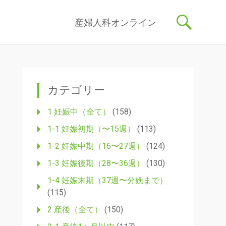
記事を産婦人科医・助産師が執筆し、わかりやすく解説しています。
コ
産婦人科オンライン
ン
テ
ン
ツ
へ
ス
カテゴリー
キ
ッ
1 妊娠中（全て）
(158)
プ
1-1 妊娠初期（〜15週）
(113)
1-2 妊娠中期（16〜27週）
(124)
1-3 妊娠後期（28〜36週）
(130)
1-4 妊娠末期（37週〜分娩まで）
(115)
2 産後（全て）
(150)