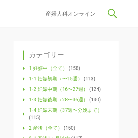
記事を産婦人科医・助産師が執筆し、わかりやすく解説しています。
コ
産婦人科オンライン
ン
テ
ン
ツ
へ
ス
カテゴリー
キ
ッ
1 妊娠中（全て）
(158)
プ
1-1 妊娠初期（〜15週）
(113)
1-2 妊娠中期（16〜27週）
(124)
1-3 妊娠後期（28〜36週）
(130)
1-4 妊娠末期（37週〜分娩まで）
(115)
2 産後（全て）
(150)