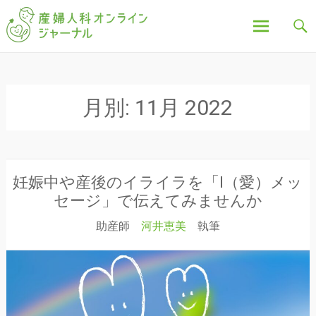
「産婦人科オンラインジャーナル」は、妊娠中の不
産婦人科オンラインジ
安や疑問、出産について、産後の豆知識など、全記
事を産婦人科医・助産師が執筆し、わかりやすく解
説しています。
ャーナル
コ
ン
テ
月別:
11月 2022
ン
ツ
へ
ス
キ
妊娠中や産後のイライラを「I（愛）メッ
ッ
セージ」で伝えてみませんか
プ
助産師
河井恵美
執筆