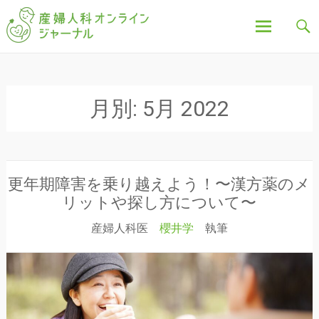
「産婦人科オンラインジャーナル」は、妊娠中の不
産婦人科オンラインジ
安や疑問、出産について、産後の豆知識など、全記
事を産婦人科医・助産師が執筆し、わかりやすく解
説しています。
ャーナル
コ
ン
テ
月別:
5月 2022
ン
ツ
へ
ス
キ
更年期障害を乗り越えよう！〜漢方薬のメ
ッ
リットや探し方について〜
プ
産婦人科医
櫻井学
執筆