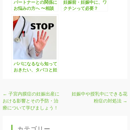
パートナーとの関係に
妊娠前・妊娠中に、ワ
お悩みの方へ 〜相談
クチンって必要？
する場所はあります
か？〜
パパになるなら知って
おきたい、タバコと妊
娠の話〜未来の家族の
ために、今日から禁煙
を〜
←
子宮内膜症の妊娠出産に
妊娠中や授乳中にできる花
投
おける影響とその予防・治
粉症の対処法
→
稿
療について学びましょう！
ナ
ビ
カテゴリー