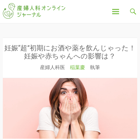
「産婦人科オンラインジャーナル」は、妊娠中の不
産婦人科オンラインジ
安や疑問、出産について、産後の豆知識など、全記
事を産婦人科医・助産師が執筆し、わかりやすく解
説しています。
ャーナル
コ
ン
テ
ン
妊娠“超”初期にお酒や薬を飲んじゃった！
ツ
妊娠や赤ちゃんへの影響は？
へ
産婦人科医
稲葉慶
執筆
ス
キ
ッ
プ