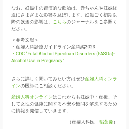
なお、妊娠中の習慣的な飲酒は、赤ちゃんや妊娠経
過にさまざまな影響を及ぼします。妊娠ごく初期以
降の飲酒の影響は、
こちら
のジャーナルをご参照く
ださい。
＜参考文献＞
・産婦人科診療ガイドライン産科編2023
・CDC “Fetal Alcohol Spectrum Disorders (FASDs)-
Alcohol Use in Pregnancy”
さらに詳しく聞いてみたい方はぜひ
産婦人科オンラ
イン
の医師にご相談ください。
産婦人科オンライン
はこれからも妊娠中・産後、そ
して女性の健康に関する不安や疑問を解決するため
に情報を発信していきます。
（産婦人科医
稲葉慶
）