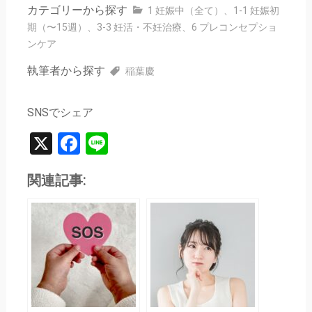
カテゴリーから探す
1 妊娠中（全て）
、
1-1 妊娠初
期（〜15週）
、
3-3 妊活・不妊治療
、
6 プレコンセプショ
ンケア
執筆者から探す
稲葉慶
SNSでシェア
X
Facebook
Line
関連記事: