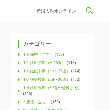
記事を産婦人科医・助産師が執筆し、わかりやすく解説しています。
コ
産婦人科オンライン
ン
テ
ン
ツ
へ
ス
カテゴリー
キ
ッ
1 妊娠中（全て）
(158)
プ
1-1 妊娠初期（〜15週）
(113)
1-2 妊娠中期（16〜27週）
(124)
1-3 妊娠後期（28〜36週）
(130)
1-4 妊娠末期（37週〜分娩まで）
(115)
2 産後（全て）
(150)