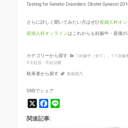
Testing for Genetic Disorders. Obstet Gynecol 20
さらに詳しく聞いてみたい方はぜひ
産婦人科オン
産婦人科オンライン
はこれからも妊娠中・産後の
カテゴリーから探す
1 妊娠中（全て）
、
1-1 妊
3-3 妊活・不妊治療
執筆者から探す
島袋朋乃
SNSでシェア
X
Facebook
Line
関連記事: