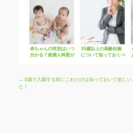
赤ちゃんの性別はいつ
35歳以上の高齢妊娠
分かる？産婦人科医が
について知っておくべ
解説します
き3つのこと
←
0歳で入園する前にこれだけは知っておいて欲しい
投
と！
稿
ナ
ビ
ゲ
ー