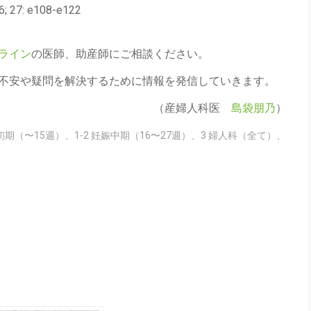
16; 27: e108-e122
ライン
の医師、助産師にご相談ください。
不安や疑問を解決するために情報を発信していきます。
（産婦人科医
島袋朋乃
）
娠初期（〜15週）
、
1-2 妊娠中期（16〜27週）
、
3 婦人科（全て）
、