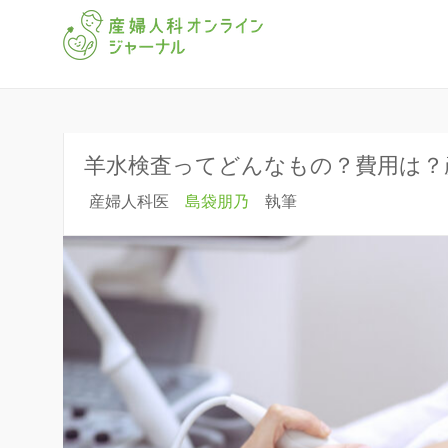
「産婦人科オンラインジャー
産婦人科オ
羊水検査ってどんなもの？費用は？
産婦人科医
島袋朋乃
執筆