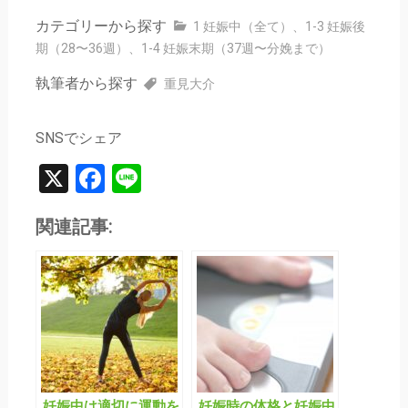
カテゴリーから探す
1 妊娠中（全て）
、
1-3 妊娠後
期（28〜36週）
、
1-4 妊娠末期（37週〜分娩まで）
執筆者から探す
重見大介
SNSでシェア
X
Facebook
Line
関連記事:
妊娠中は適切に運動を
妊娠時の体格と妊娠中