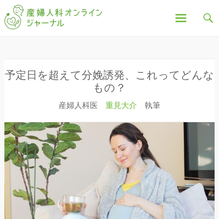
「産婦人科オンラインジャーナル」は、妊娠中の不
産婦人科オンラインジ
安や疑問、出産について、産後の豆知識など、全記
事を産婦人科医・助産師が執筆し、わかりやすく解
説しています。
ャーナル
コ
ン
テ
ン
予定日を超えて分娩誘発、これってどんな
ツ
もの？
へ
産婦人科医
重見大介
執筆
ス
キ
ッ
プ