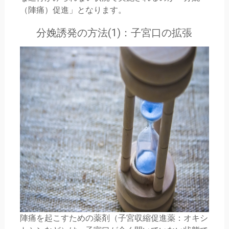
（陣痛）促進」となります。
分娩誘発の方法(1)：子宮口の拡張
陣痛を起こすための薬剤（子宮収縮促進薬：オキシ