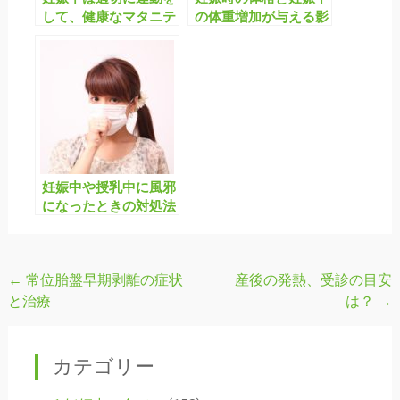
して、健康なマタニテ
の体重増加が与える影
ィライフを！(2)ー具
響
体的な運動方法
妊娠中や授乳中に風邪
になったときの対処法
←
常位胎盤早期剥離の症状
産後の発熱、受診の目安
投
と治療
は？
→
稿
ナ
カテゴリー
ビ
ゲ