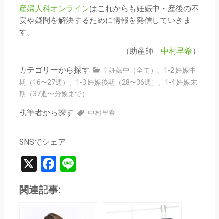
産婦人科オンライン
はこれからも妊娠中・産後の不
安や疑問を解決するために情報を発信していきま
す。
（助産師
中村早希
）
カテゴリーから探す
1 妊娠中（全て）
、
1-2 妊娠中
期（16〜27週）
、
1-3 妊娠後期（28〜36週）
、
1-4 妊娠末
期（37週〜分娩まで）
執筆者から探す
中村早希
SNSでシェア
X
Facebook
Line
関連記事: