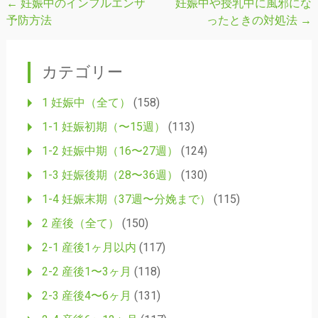
←
妊娠中のインフルエンザ
妊娠中や授乳中に風邪にな
投
予防方法
ったときの対処法
→
稿
ナ
カテゴリー
ビ
ゲ
1 妊娠中（全て）
(158)
ー
1-1 妊娠初期（〜15週）
(113)
シ
1-2 妊娠中期（16〜27週）
(124)
ョ
1-3 妊娠後期（28〜36週）
(130)
ン
1-4 妊娠末期（37週〜分娩まで）
(115)
2 産後（全て）
(150)
2-1 産後1ヶ月以内
(117)
2-2 産後1〜3ヶ月
(118)
2-3 産後4〜6ヶ月
(131)