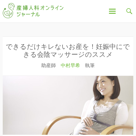
「産婦人科オンラインジャーナル」は、妊娠中の不
産婦人科オンラインジ
安や疑問、出産について、産後の豆知識など、全記
事を産婦人科医・助産師が執筆し、わかりやすく解
説しています。
ャーナル
コ
ン
テ
ン
できるだけキレないお産を！妊娠中にで
ツ
きる会陰マッサージのススメ
へ
助産師
中村早希
執筆
ス
キ
ッ
プ