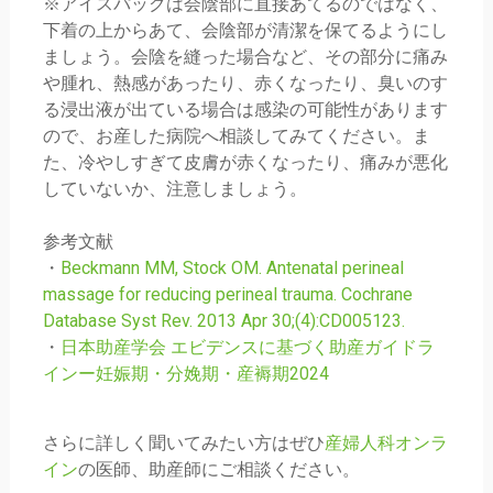
※アイスパックは会陰部に直接あてるのではなく、
下着の上からあて、会陰部が清潔を保てるようにし
ましょう。会陰を縫った場合など、その部分に痛み
や腫れ、熱感があったり、赤くなったり、臭いのす
る浸出液が出ている場合は感染の可能性があります
ので、お産した病院へ相談してみてください。ま
た、冷やしすぎて皮膚が赤くなったり、痛みが悪化
していないか、注意しましょう。
参考文献
・
Beckmann MM, Stock OM. Antenatal perineal
massage for reducing perineal trauma. Cochrane
Database Syst Rev. 2013 Apr 30;(4):CD005123.
・
日本助産学会 エビデンスに基づく助産ガイドラ
インー妊娠期・分娩期・産褥期2024
さらに詳しく聞いてみたい方はぜひ
産婦人科オンラ
イン
の医師、助産師にご相談ください。