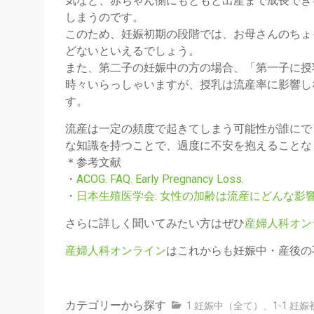
気など、赤ちゃん側にもともと出産まで成長でき
しまうのです。
このため、妊娠初期の段階では、お母さんのちょ
どないといえるでしょう。
また、第二子の妊娠中の方の場合、「第一子に授
時々いらっしゃいますが、授乳は流産率に影響し
す。
流産は一定の頻度で起きてしまう可能性が誰にで
な知識を持つことで、過度に不安を抱えることな
＊参考文献
・
ACOG. FAQ. Early Pregnancy Loss
.
・
日本生殖医学会. 女性の加齢は流産にどんな影
さらに詳しく聞いてみたい方はぜひ
産婦人科オン
産婦人科オンライン
はこれからも妊娠中・産後の
カテゴリーから探す
1 妊娠中（全て）
、
1-1 妊