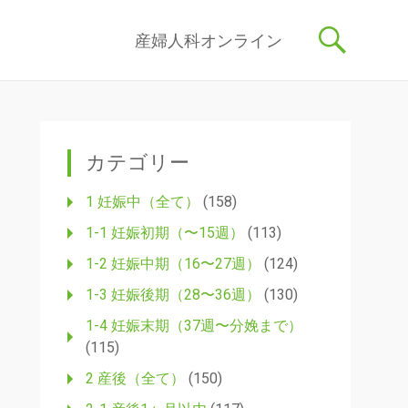
記事を産婦人科医・助産師が執筆し、わかりやすく解説しています。
コ
産婦人科オンライン
ン
テ
ン
ツ
へ
ス
カテゴリー
キ
ッ
1 妊娠中（全て）
(158)
プ
1-1 妊娠初期（〜15週）
(113)
1-2 妊娠中期（16〜27週）
(124)
1-3 妊娠後期（28〜36週）
(130)
1-4 妊娠末期（37週〜分娩まで）
(115)
2 産後（全て）
(150)