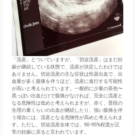
「流産」とついていますが、「切迫流産」はまだ妊
娠が継続している状態で、流産が決定したわけでは
ありません。切迫流産の主な症状は性器出血で、出
血量が多く腹痛を伴うほど、流産に進行する可能性
が高いと考えられています。一般的に少量の茶色〜
黒っぽい出血だけで腹痛がなければ、完全に流産と
なる危険性は低めと考えられますが、赤く、普段の
生理の量くらいの出血が継続したり、強い腹痛を伴
う場合には、流産となる危険性が高めと考えられま
す。ただし、切迫流産全体では、90-95%程度が正
常の妊娠に戻ると言われています。