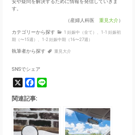
安や疑問を解決するために情報を発信していきま
す。
（産婦人科医
重見大介
）
カテゴリーから探す
1 妊娠中（全て）
、
1-1 妊娠初
期（〜15週）
、
1-2 妊娠中期（16〜27週）
執筆者から探す
重見大介
SNSでシェア
X
Facebook
Line
関連記事: