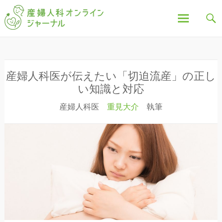
「産婦人科オンラインジャーナル」は、妊娠中の不
産婦人科オンラインジ
安や疑問、出産について、産後の豆知識など、全記
事を産婦人科医・助産師が執筆し、わかりやすく解
説しています。
ャーナル
コ
ン
テ
ン
産婦人科医が伝えたい「切迫流産」の正し
ツ
い知識と対応
へ
産婦人科医
重見大介
執筆
ス
キ
ッ
プ