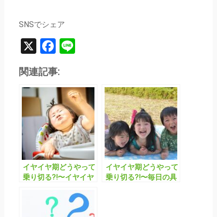
SNSでシェア
X
Facebook
Line
関連記事:
イヤイヤ期どうやって
イヤイヤ期どうやって
乗り切る?!〜イヤイヤ
乗り切る?!〜毎日の具
期の基本的な考え方と
体策編〜
受け入れるためのポイ
ント〜