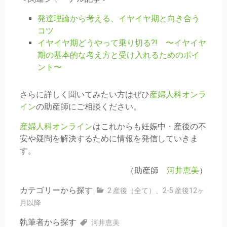
発達理論から考える、イヤイヤ期と向き合う
コツ
イヤイヤ期どうやって乗り切る?! 〜イヤイヤ
期の基本的な考え方と受け入れるためのポイ
ント〜
さらに詳しく聞いてみたい方はぜひ
産婦人科オンラ
イン
の助産師にご相談ください。
産婦人科オンライン
はこれからも妊娠中・産後の不
安や疑問を解決するために情報を発信していきま
す。
（助産師
河井恵美
）
カテゴリーから探す
2 産後（全て）
、
2-5 産後12ヶ
月以降
執筆者から探す
河井恵美