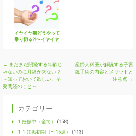
イヤイヤ期どうやって
乗り切る?!〜イヤイヤ
期に関するQ＆A編〜
←
まだまだ閉経する年齢じ
産婦人科医が解説する子宮
投
ゃないのに月経が来ない？
鏡手術の内容とメリットと
稿
～知っておいて欲しい、早
注意点
→
ナ
発閉経のこと～
ビ
ゲ
カテゴリー
ー
1 妊娠中（全て）
(158)
シ
1-1 妊娠初期（〜15週）
(113)
ョ