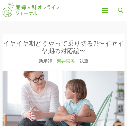
「産婦人科オンラインジャーナル」は、妊娠中の不
産婦人科オンラインジ
安や疑問、出産について、産後の豆知識など、全記
事を産婦人科医・助産師が執筆し、わかりやすく解
説しています。
ャーナル
コ
ン
テ
ン
イヤイヤ期どうやって乗り切る?!〜イヤイ
ツ
ヤ期の対応編〜
へ
助産師
河井恵美
執筆
ス
キ
ッ
プ