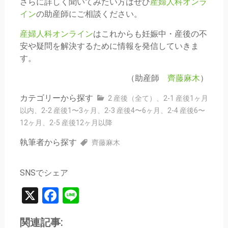
さらに詳しく聞いてみたい方はぜひ
産婦人科オンラ
イン
の助産師にご相談ください。
産婦人科オンライン
はこれからも妊娠中・産後の不
安や疑問を解決するために情報を発信していきま
す。
（助産師
齊藤麻木
）
カテゴリーから探す
2 産後（全て）
、
2-1 産後1ヶ月
以内
、
2-2 産後1〜3ヶ月
、
2-3 産後4〜6ヶ月
、
2-4 産後6〜
12ヶ月
、
2-5 産後12ヶ月以降
執筆者から探す
齊藤麻木
SNSでシェア
X
Facebook
Line
関連記事: