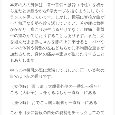
本来の人の身体は、首〜背骨〜腰骨（脊柱）を横か
ら見たとき緩やかなS字カーブを描くようにしてバ
ランスを保っています。しかし、極端に脊柱が曲が
った無理な姿勢を繰り返していくと、首や腰に負担
がかかり、肩こりが生じるだけでなく、腰痛、骨盤
帯の痛みが生じたりすることもあります。また、足
を組んだまま赤ちゃんを膝の上に乗せると、パパや
ママの体幹や骨盤の左右どちらかに不均衡な重さが
加わるため、身体の痛みや歪みが生じたりすること
もありします。
抱っこや授乳の際に意識してほしい、正しい姿勢の
目安は下記の通りです。
（立位時） 耳→肩→大腿骨外側の一番出っ張たと
ころ（大転子）→外くるぶしが一直線上にある
（座位時） おでこ→胸→恥骨が一直線上にある
これを目安に普段の自分の姿勢をチェックしてみて