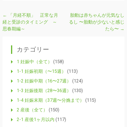
←
「月経不順」 正常な月
胎動は赤ちゃんが元気なし
投
経と受診のタイミング ～
るし 〜胎動が少ないと感じ
稿
思春期編～
たら〜
→
ナ
ビ
カテゴリー
ゲ
ー
1 妊娠中（全て）
(158)
シ
1-1 妊娠初期（〜15週）
(113)
ョ
1-2 妊娠中期（16〜27週）
(124)
ン
1-3 妊娠後期（28〜36週）
(130)
1-4 妊娠末期（37週〜分娩まで）
(115)
2 産後（全て）
(150)
2-1 産後1ヶ月以内
(117)