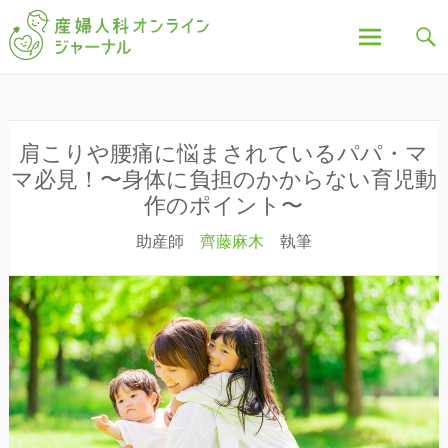
「産婦人科オンラインジャーナル」は、妊娠中の不
産婦人科オンラインジ
安や疑問、出産について、産後の豆知識など、全記
事を産婦人科医・助産師が執筆し、わかりやすく解
説しています。
ャーナル
コ
ン
テ
ン
肩こりや腰痛に悩まされているパパ・マ
ツ
マ必見！〜身体に負担のかからない育児動
へ
作のポイント〜
ス
助産師
齊藤麻木
執筆
キ
ッ
プ