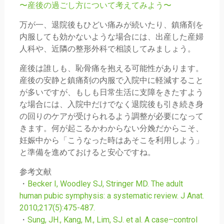
〜産後の過ごし方について考えてみよう〜
万が一、退院後もひどい痛みが続いたり、鎮痛剤を
内服しても効かないような場合には、出産した産婦
人科や、近隣の整形外科で相談してみましょう。
産後は誰しも、恥骨痛を抱える可能性があります。
産後の安静と鎮痛剤の内服で入院中に軽減すること
が多いですが、もしも日常生活に支障をきたすよう
な場合には、入院中だけでなく退院後も引き続き身
の回りのケアが受けられるよう調整が必要になって
きます。何が起こるかわからない分娩だからこそ、
妊娠中から「こうなった時はあそこを利用しよう」
と準備を進めておけると安心ですね。
参考文献
・
Becker I, Woodley SJ, Stringer MD. The adult
human pubic symphysis: a systematic review. J Anat.
2010;217(5):475-487.
・
Sung, JH., Kang, M., Lim, SJ. et al. A case–control