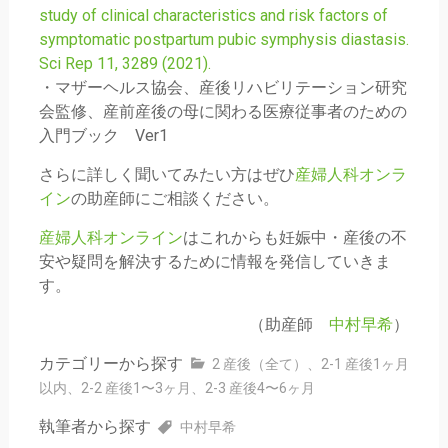
study of clinical characteristics and risk factors of
symptomatic postpartum pubic symphysis diastasis.
Sci Rep 11, 3289 (2021).
・マザーヘルス協会、産後リハビリテーション研究
会監修、産前産後の母に関わる医療従事者のための
入門ブック Ver1
さらに詳しく聞いてみたい方はぜひ
産婦人科オンラ
イン
の助産師にご相談ください。
産婦人科オンライン
はこれからも妊娠中・産後の不
安や疑問を解決するために情報を発信していきま
す。
（助産師
中村早希
）
カテゴリーから探す
2 産後（全て）
、
2-1 産後1ヶ月
以内
、
2-2 産後1〜3ヶ月
、
2-3 産後4〜6ヶ月
執筆者から探す
中村早希