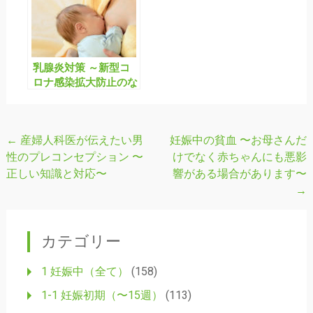
乳腺炎対策 ～新型コ
ロナ感染拡大防止のな
かで母乳育児を続ける
には？〜
←
産婦人科医が伝えたい男
妊娠中の貧血 〜お母さんだ
投
性のプレコンセプション 〜
けでなく赤ちゃんにも悪影
稿
正しい知識と対応〜
響がある場合があります〜
ナ
→
ビ
ゲ
カテゴリー
ー
1 妊娠中（全て）
(158)
シ
1-1 妊娠初期（〜15週）
(113)
ョ