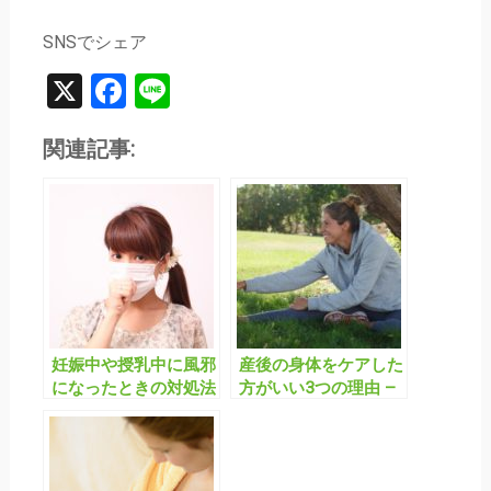
SNSでシェア
X
Facebook
Line
関連記事:
妊娠中や授乳中に風邪
産後の身体をケアした
になったときの対処法
方がいい3つの理由 –
産後リハビリの重要性