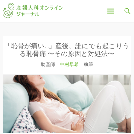
「産婦人科オンラインジャーナル」は、妊娠中の不
産婦人科オンラインジ
安や疑問、出産について、産後の豆知識など、全記
事を産婦人科医・助産師が執筆し、わかりやすく解
説しています。
ャーナル
コ
ン
テ
ン
「恥骨が痛い…」産後、誰にでも起こりう
ツ
る恥骨痛 〜その原因と対処法〜
へ
助産師
中村早希
執筆
ス
キ
ッ
プ