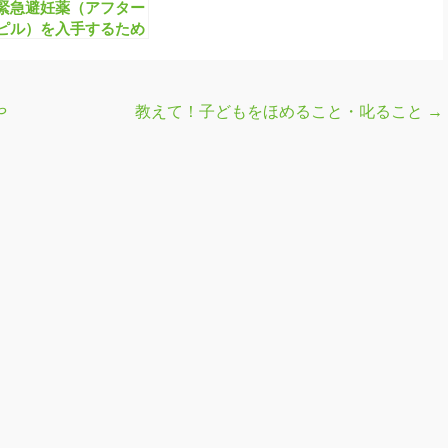
緊急避妊薬（アフター
ピル）を入手するため
にはどうしたらいい
の？
や
教えて！子どもをほめること・叱ること
→