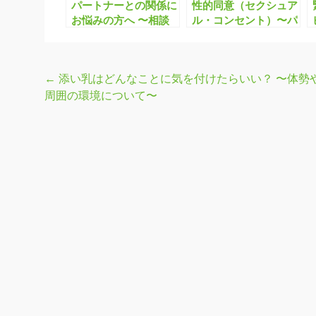
パートナーとの関係に
性的同意（セクシュア
お悩みの方へ 〜相談
ル・コンセント）〜パ
する場所はあります
ートナーと平等な関係
か？〜
を築くために〜
←
添い乳はどんなことに気を付けたらいい？ 〜体勢
投
周囲の環境について〜
稿
ナ
ビ
ゲ
ー
シ
ョ
ン