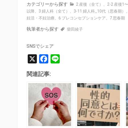
カテゴリーから探す
2 産後（全て）
、
2-2 産後1
以降
、
3 婦人科（全て）
、
3-11 婦人科_10代（思春期）
妊活・不妊治療
、
6 プレコンセプションケア
、
7 思春期
執筆者から探す
柴田綾子
SNSでシェア
X
Facebook
Line
関連記事: