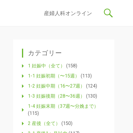
記事を産婦人科医・助産師が執筆し、わかりやすく解説しています。
コ
産婦人科オンライン
ン
テ
ン
ツ
へ
ス
カテゴリー
キ
ッ
1 妊娠中（全て）
(158)
プ
1-1 妊娠初期（〜15週）
(113)
1-2 妊娠中期（16〜27週）
(124)
1-3 妊娠後期（28〜36週）
(130)
1-4 妊娠末期（37週〜分娩まで）
(115)
2 産後（全て）
(150)