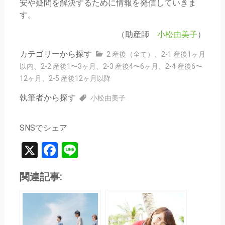
安や疑問を解決するために情報を発信していきま
す。
（助産師
小松由美子
）
カテゴリーから探す
2 産後（全て）
、
2-1 産後1ヶ月
以内
、
2-2 産後1〜3ヶ月
、
2-3 産後4〜6ヶ月
、
2-4 産後6〜
12ヶ月
、
2-5 産後12ヶ月以降
執筆者から探す
小松由美子
SNSでシェア
X
Facebook
Line
関連記事: