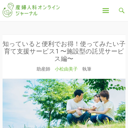
「産婦人科オンラインジャーナル」は、妊娠中の不
産婦人科オンラインジ
安や疑問、出産について、産後の豆知識など、全記
事を産婦人科医・助産師が執筆し、わかりやすく解
説しています。
ャーナル
コ
ン
テ
ン
知っていると便利でお得！使ってみたい子
ツ
育て支援サービス1 〜施設型の託児サービ
へ
ス編〜
ス
助産師
小松由美子
執筆
キ
ッ
プ