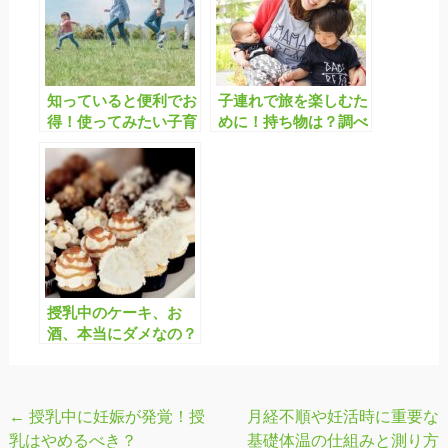
知っていると便利でお
子連れで旅を楽しむた
得！使ってみたい子育
めに！持ち物は？調べ
て支援サービス2 〜居
ておくことは？事前準
宅訪問型の家事育児代
備のススメ
行サービス編〜
授乳中のケーキ、お
酒、本当にダメなの？
いま学びたい、食べ物
と母乳の関係
←
授乳中に妊娠が発覚！授
月経不順や妊活時に重要な
投
乳はやめるべき？
基礎体温の仕組みと測り方