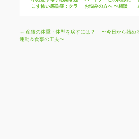
こす怖い感染症：クラ
お悩みの方へ 〜相談
ミジア
する場所はあります
か？〜
←
産後の体重・体型を戻すには？ 〜今日から始め
投
運動＆食事の工夫〜
稿
ナ
ビ
ゲ
ー
シ
ョ
ン