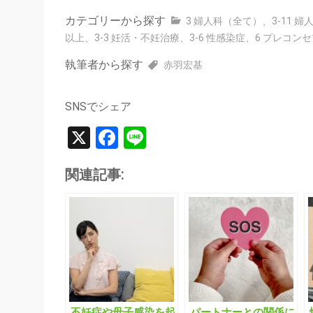
カテゴリーから探す
3 婦人科（全て）
、
3-11 
以上
、
3-3 妊活・不妊治療
、
3-6 性感染症
、
6 プレコン
執筆者から探す
赤羽宏基
SNSでシェア
X
Facebook
Line
関連記事:
不妊症や母子感染を起
パートナーとの関係に