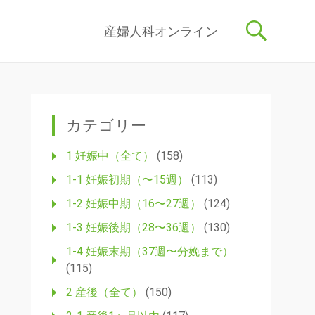
記事を産婦人科医・助産師が執筆し、わかりやすく解説しています。
コ
産婦人科オンライン
ン
テ
ン
ツ
へ
ス
カテゴリー
キ
ッ
1 妊娠中（全て）
(158)
プ
1-1 妊娠初期（〜15週）
(113)
1-2 妊娠中期（16〜27週）
(124)
1-3 妊娠後期（28〜36週）
(130)
1-4 妊娠末期（37週〜分娩まで）
(115)
2 産後（全て）
(150)