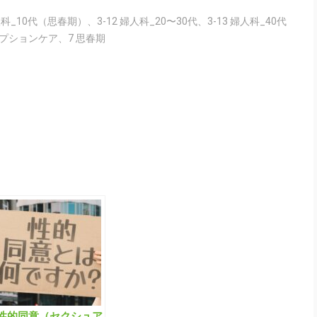
婦人科_10代（思春期）
、
3-12 婦人科_20〜30代
、
3-13 婦人科_40代
セプションケア
、
7 思春期
性的同意（セクシュア