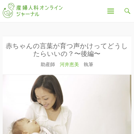
「産婦人科オンラインジャーナル」は、妊娠中の不
産婦人科オンラインジ
安や疑問、出産について、産後の豆知識など、全記
事を産婦人科医・助産師が執筆し、わかりやすく解
説しています。
ャーナル
コ
ン
テ
ン
赤ちゃんの言葉が育つ声かけってどうし
ツ
たらいいの？〜後編〜
へ
助産師
河井恵美
執筆
ス
キ
ッ
プ