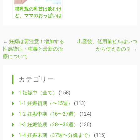
哺乳瓶の乳首は飲むけ
ど、ママのおっぱいは
拒否！これってなぜ？
←
妊婦は要注意！増加する
出産後、低用量ピルはいつ
投
性感染症・梅毒と最新の治
から使えるの？
→
稿
療について
ナ
ビ
カテゴリー
ゲ
ー
1 妊娠中（全て）
(158)
シ
1-1 妊娠初期（〜15週）
(113)
ョ
1-2 妊娠中期（16〜27週）
(124)
ン
1-3 妊娠後期（28〜36週）
(130)
1-4 妊娠末期（37週〜分娩まで）
(115)