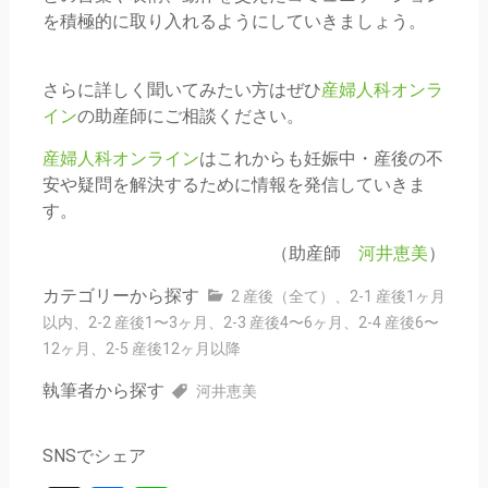
を積極的に取り入れるようにしていきましょう。
さらに詳しく聞いてみたい方はぜひ
産婦人科オンラ
イン
の助産師にご相談ください。
産婦人科オンライン
はこれからも妊娠中・産後の不
安や疑問を解決するために情報を発信していきま
す。
（助産師
河井恵美
）
カテゴリーから探す
2 産後（全て）
、
2-1 産後1ヶ月
以内
、
2-2 産後1〜3ヶ月
、
2-3 産後4〜6ヶ月
、
2-4 産後6〜
12ヶ月
、
2-5 産後12ヶ月以降
執筆者から探す
河井恵美
SNSでシェア